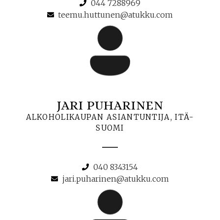
044 7288969
teemu.huttunen@atukku.com
JARI PUHARINEN
ALKOHOLIKAUPAN ASIANTUNTIJA, ITÄ-
SUOMI
040 8343154
jari.puharinen@atukku.com